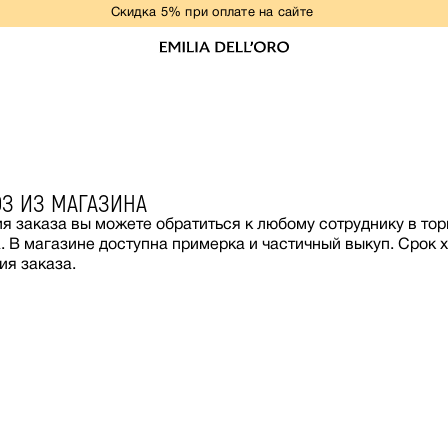
Скидка 5% при оплате на сайте
НОВАЯ КОЛЛЕКЦИЯ
ПЛАТЬЯ
ОБРАЗЫ ДЛЯ ВЫПУСКНОГО
РАЗМЕРЫ+
ДЕЛОВОЙ ДРЕСС-КОД
З ИЗ МАГАЗИНА
ЖАКЕТЫ
я заказа вы можете обратиться к любому сотруднику в то
КОСТЮМЫ
. В магазине доступна примерка и частичный выкуп. Срок х
БЛУЗЫ
ия заказа.
ФУТБОЛКИ/ТОПЫ
БРЮКИ
ЮБКИ
КОМБИНЕЗОНЫ
ЖИЛЕТЫ
ВЕРХНЯЯ ОДЕЖДА
РАСПРОДАЖА
СВАДЕБНАЯ КОЛЛЕКЦИЯ