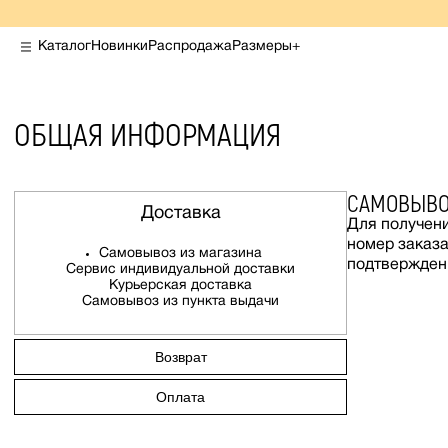
Каталог
Новинки
Распродажа
Размеры+
Личный кабинет
ОБЩАЯ ИНФОРМАЦИЯ
САМОВЫВО
Доставка
Для получени
номер заказа
Магазины
Самовывоз из магазина
Общая информация
подтвержден
Сервис индивидуальной доставки
Подарочные карты
Курьерская доставка
Самовывоз из пункта выдачи
Возврат
Оплата