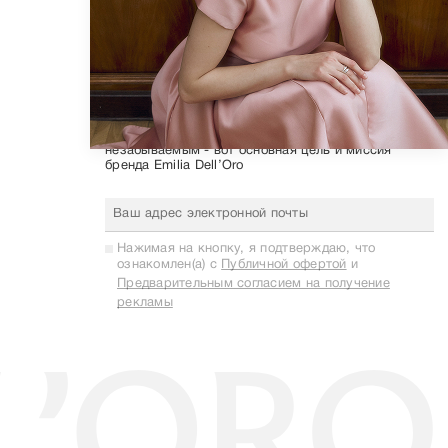
Находить красоту во всем и делать каждый день
незабываемым - вот основная цель и миссия
бренда Emilia Dell’Oro
Нажимая на кнопку, я подтверждаю, что
ознакомлен(а) с
Публичной офертой
и
Предварительным согласием на получение
рекламы