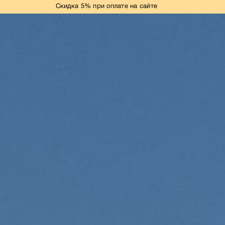
Скидка 5% при оплате на сайте
НОВАЯ КОЛЛЕКЦИЯ
ПЛАТЬЯ
ОБРАЗЫ ДЛЯ ВЫПУСКНОГО
РАЗМЕРЫ+
ДЕЛОВОЙ ДРЕСС-КОД
ЖАКЕТЫ
КОСТЮМЫ
БЛУЗЫ
ФУТБОЛКИ/ТОПЫ
БРЮКИ
ЮБКИ
КОМБИНЕЗОНЫ
ЖИЛЕТЫ
ВЕРХНЯЯ ОДЕЖДА
РАСПРОДАЖА
СВАДЕБНАЯ КОЛЛЕКЦИЯ