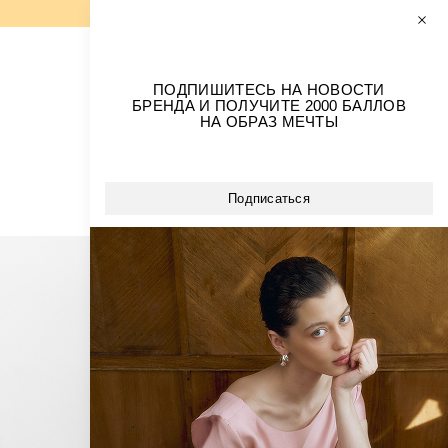
0
0
РАЗМЕРЫ+
ПОДПИШИТЕСЬ НА НОВОСТИ
БРЕНДА И ПОЛУЧИТЕ 2000 БАЛЛОВ
ОБРАЗЫ ИЗ БАРХАТА
НА ОБРАЗ МЕЧТЫ
ВСЕ ПЛАТЬЯ
НА КАЖДЫЙ ДЕНЬ
ВЕЧЕРНИЕ ПЛАТЬЯ
Сортировка
Подписаться
СВАДЕБНАЯ КОЛЛЕКЦИЯ
Цена:
Возрастание
Убывание
Новизна:
Новые
Старые