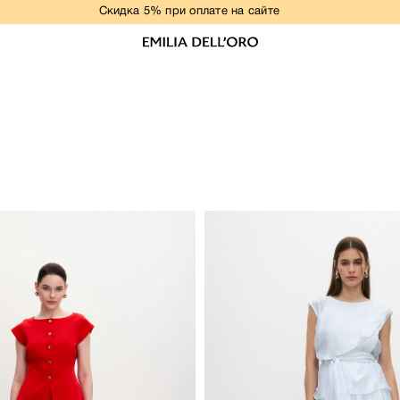
Скидка 5% при оплате на сайте
НОВАЯ КОЛЛЕКЦИЯ
ПЛАТЬЯ
ОБРАЗЫ ДЛЯ ВЫПУСКНОГО
РАЗМЕРЫ+
ДЕЛОВОЙ ДРЕСС-КОД
ЖАКЕТЫ
Бежевый
КОСТЮМЫ
Серый
Белый
БЛУЗЫ
й
Молочный
Голубой
ФУТБОЛКИ/ТОПЫ
Шоколадный
БРЮКИ
ЮБКИ
КОМБИНЕЗОНЫ
ЖИЛЕТЫ
ВЕРХНЯЯ ОДЕЖДА
РАСПРОДАЖА
СВАДЕБНАЯ КОЛЛЕКЦИЯ