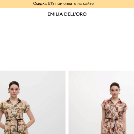
Скидка 5% при оплате на сайте
НОВАЯ КОЛЛЕКЦИЯ
ПЛАТЬЯ
ОБРАЗЫ ДЛЯ ВЫПУСКНОГО
РАЗМЕРЫ+
ДЕЛОВОЙ ДРЕСС-КОД
ЖАКЕТЫ
Бежевый
КОСТЮМЫ
Серый
Белый
БЛУЗЫ
Пудровый
Голубой
ФУТБОЛКИ/ТОПЫ
Бордовый
Изумрудный
БРЮКИ
Капучино
Темно-синий
ЮБКИ
КОМБИНЕЗОНЫ
ЖИЛЕТЫ
ВЕРХНЯЯ ОДЕЖДА
РАСПРОДАЖА
СВАДЕБНАЯ КОЛЛЕКЦИЯ