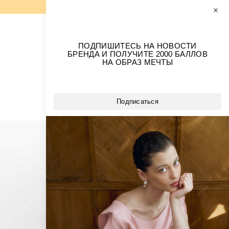
0
0
РАЗМЕРЫ+
ПОДПИШИТЕСЬ НА НОВОСТИ
БРЕНДА И ПОЛУЧИТЕ 2000 БАЛЛОВ
ОБРАЗЫ ИЗ БАРХАТА
НА ОБРАЗ МЕЧТЫ
ВСЕ ПЛАТЬЯ
НА КАЖДЫЙ ДЕНЬ
ВЕЧЕРНИЕ ПЛАТЬЯ
Сортировка
Подписаться
СВАДЕБНАЯ КОЛЛЕКЦИЯ
Цена:
Возрастание
Убывание
Новизна:
Новые
Старые