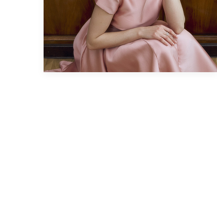
4
168-170
108
90
114
Забронировать в магазине
РЮКИ ИЗ РАЙОНА И ШЕРСТИ
0 990 ₽
15 700 ₽