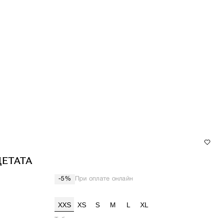
ЦЕТАТА
При оплате онлайн
-5%
XXS
XS
S
M
L
XL