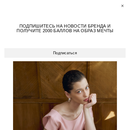
Скидка 5% при оплате на сайте
10% на первый заказ
0
0
ПОДПИШИТЕСЬ НА НОВОСТИ БРЕНДА И
Личный кабинет
НОВАЯ КОЛЛЕКЦИЯ
РАЗМЕРЫ+
ПОЛУЧИТЕ 2000 БАЛЛОВ НА ОБРАЗ МЕЧТЫ
Магазины
ПЛАТЬЯ
ОБРАЗЫ ИЗ БАРХАТА
Общая информация
ОБРАЗЫ ДЛЯ
Подарочные карты
ВСЕ ПЛАТЬЯ
Сотрудничество
ВЫПУСКНОГО
НА КАЖДЫЙ ДЕНЬ
О компании
Подписаться
ВЕЧЕРНИЕ ПЛАТЬЯ
РАЗМЕРЫ+
СВАДЕБНАЯ КОЛЛЕКЦИЯ
ДЕЛОВОЙ ДРЕСС-КОД
ЖАКЕТЫ
КОСТЮМЫ
БЛУЗЫ
ФУТБОЛКИ/ТОПЫ
БРЮКИ
ЮБКИ
КОМБИНЕЗОНЫ
ЖИЛЕТЫ
ВЕРХНЯЯ ОДЕЖДА