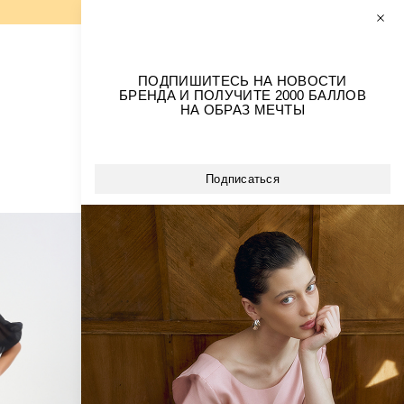
0
0
РАЗМЕРЫ+
ПОДПИШИТЕСЬ НА НОВОСТИ
БРЕНДА И ПОЛУЧИТЕ 2000 БАЛЛОВ
ОБРАЗЫ ИЗ БАРХАТА
НА ОБРАЗ МЕЧТЫ
ВСЕ ПЛАТЬЯ
НА КАЖДЫЙ ДЕНЬ
ВЕЧЕРНИЕ ПЛАТЬЯ
Сортировка
Подписаться
СВАДЕБНАЯ КОЛЛЕКЦИЯ
Цена:
Возрастание
Убывание
Новизна:
Новые
Старые