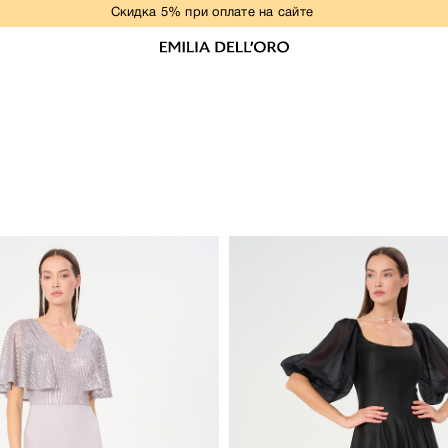
Скидка 5% при оплате на сайте
НОВАЯ КОЛЛЕКЦИЯ
ПЛАТЬЯ
ОБРАЗЫ ДЛЯ ВЫПУСКНОГО
РАЗМЕРЫ+
ДЕЛОВОЙ ДРЕСС-КОД
ЖАКЕТЫ
Бежевый
КОСТЮМЫ
Серый
Красный
БЛУЗЫ
Черный/Белый
Серебряный
ФУТБОЛКИ/ТОПЫ
Синий
Хаки
БРЮКИ
Фуксия
Кофе
ЮБКИ
Оливковый
КОМБИНЕЗОНЫ
Персиковый
й
Изумрудный
ЖИЛЕТЫ
Морская волна
й
Шоколадный
ВЕРХНЯЯ ОДЕЖДА
Капучино
Темно-синий
РАСПРОДАЖА
СВАДЕБНАЯ КОЛЛЕКЦИЯ